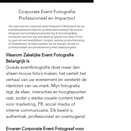
Corporate Event Fotografie
Professioneel en Impactvol
Op zoek naar een corporate event fotograaf in Nederland die uw
bedrijfsevenement stijlvol en professioneel vastlegt? Als ervaren
fotograaf voor bedrijfsevenementen leg ik de belangrijkste
momenten vast met oog voor detail en gevoel voor sfeer. Of het
nu gaat om een bedrijfsfeest, congres, seminar, productlancering
of netwerkevent, ik creëer beelden die de energie, emotie en
professionaliteit van uw evenement perfect weerspiegelen.
Waarom Zakelijke Event Fotografie
Belangrijk Is
Goede eventfotografie doet meer dan
alleen mooie foto’s maken; het vertelt het
verhaal van uw evenement en versterkt de
identiteit van uw merk. Mijn fotografie
legt de sfeer, interacties en hoogtepunten
vast, zodat u sterke visuele content heeft
voor marketing, PR, social media of
interne communicatie. Elk beeld is
authentiek, professioneel en overtuigend.
Ervaren Corporate Event Fotograaf voor