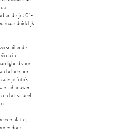
 de 
rbeeld zijn: 01-
u maar duidelijk 
verschillende 
ëren in 
ardigheid voor 
kan helpen om 
 aan je foto's. 
van schaduwen 
n en het visueel 
er.
e een platte, 
komen door 