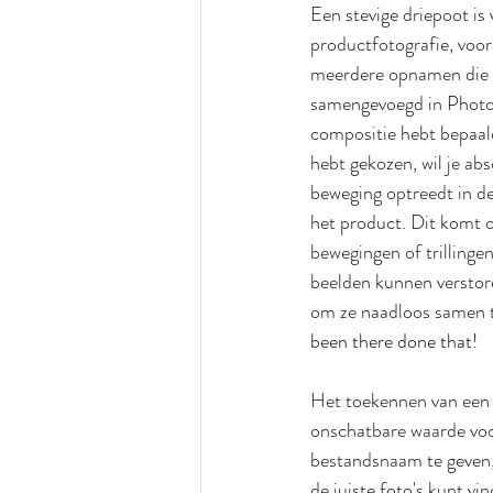
Een stevige driepoot is 
productfotografie, voor
meerdere opnamen die 
samengevoegd in Photos
compositie hebt bepaal
hebt gekozen, wil je ab
beweging optreedt in d
het product. Dit komt o
bewegingen of trillingen
beelden kunnen verstor
om ze naadloos samen 
been there done that!
Het toekennen van een 
onschatbare waarde voor
bestandsnaam te geven,
de juiste foto's kunt vi