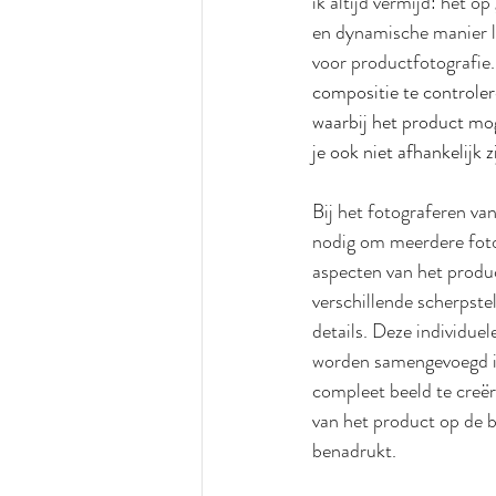
ik altijd vermijd: het o
en dynamische manier lij
voor productfotografie.
compositie te controler
waarbij het product mog
je ook niet afhankelijk 
Bij het fotograferen van
nodig om meerdere foto
aspecten van het product
verschillende scherpste
details. Deze individuel
worden samengevoegd i
compleet beeld te creër
van het product op de b
benadrukt.