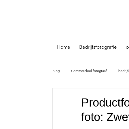
Home
Bedrijfsfotografie
c
Blog
Commercieel fotograaf
bedrijf
Productfo
foto: Zw