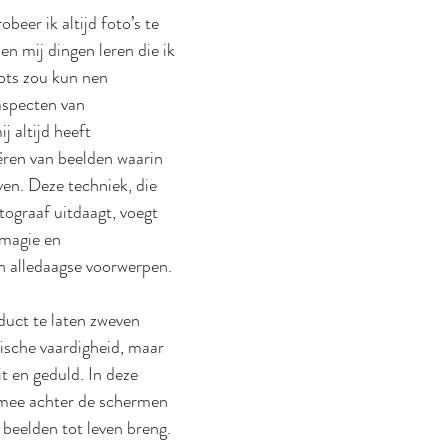
beer ik altijd foto’s te 
n mij dingen leren die ik 
ots zou kun nen 
aspecten van 
j altijd heeft 
eëren van beelden waarin 
ven. Deze techniek, die 
otograaf uitdaagt, voegt 
 magie en 
n alledaagse voorwerpen.
uct te laten zweven 
nische vaardigheid, maar 
it en geduld. In deze 
 mee achter de schermen 
 beelden tot leven breng. 