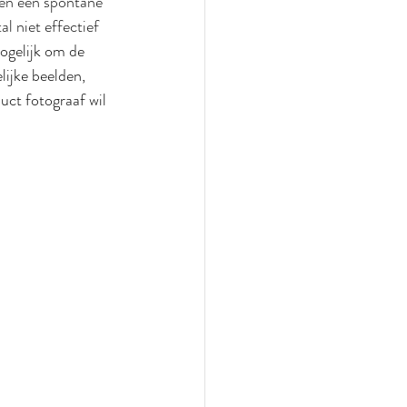
ien een spontane 
l niet effectief 
ogelijk om de 
lijke beelden, 
uct fotograaf wil 