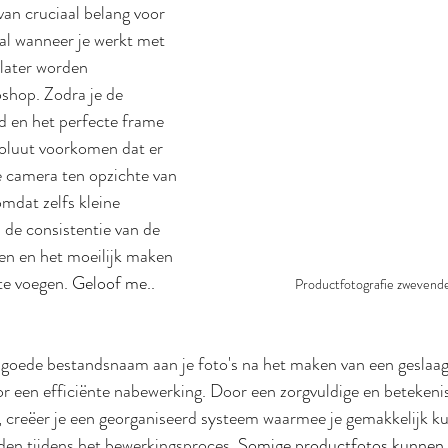
van cruciaal belang voor 
al wanneer je werkt met 
later worden 
hop. Zodra je de 
d en het perfecte frame 
soluut voorkomen dat er 
e camera ten opzichte van 
mdat zelfs kleine 
 de consistentie van de 
en en het moeilijk maken 
te voegen.
 Geloof me.. 
Productfotografie zwevend
goede bestandsnaam aan je foto's na het maken van een geslaa
 een efficiënte nabewerking. Door een zorgvuldige en betekenis
 creëer je een georganiseerd systeem waarmee je gemakkelijk ku
nden tijdens het bewerkingsproces.
 Somige productfotos kunnen w