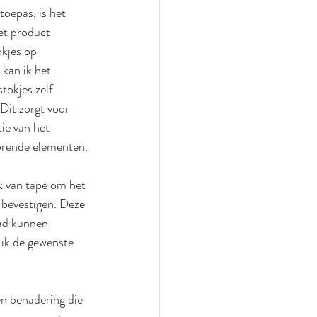
toepas, is het 
et product 
kjes op 
 kan ik het 
tokjes zelf 
Dit zorgt voor 
ie van het 
torende elementen.
 van tape om het 
bevestigen. Deze 
ad kunnen 
 ik de gewenste 
én benadering die 