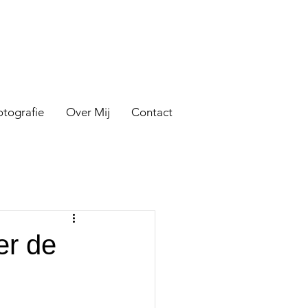
otografie
Over Mij
Contact
er de