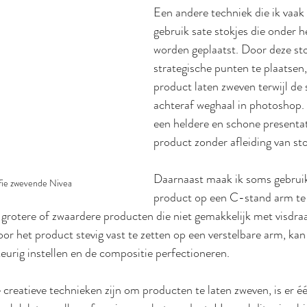
Een andere techniek die ik vaak 
gebruik sate stokjes die onder h
worden geplaatst. Door deze sto
strategische punten te plaatsen,
product laten zweven terwijl de s
achteraf weghaal in photoshop. 
een heldere en schone presentat
product zonder afleiding van s
Daarnaast maak ik soms gebruik
fie zwevende Nivea
product op een C-stand arm te 
 grotere of zwaardere producten die niet gemakkelijk met visdra
 het product stevig vast te zetten op een verstelbare arm, kan
urig instellen en de compositie perfectioneren.
 creatieve technieken zijn om producten te laten zweven, is er é