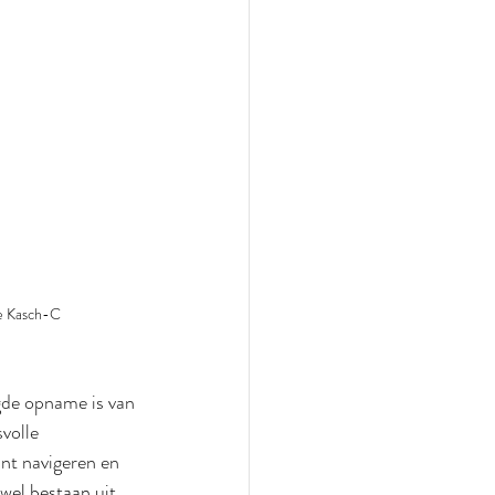
e Kasch-C
gde opname is van 
volle 
nt navigeren en 
el bestaan uit 