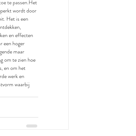
toe te passen.
Het 
beperkt wordt door 
it. Het is een 
ntdekken, 
eken en effecten 
ar een hoger 
dagende maar 
g om te zien hoe 
's, en om het 
arde werk en 
stvorm waarbij 