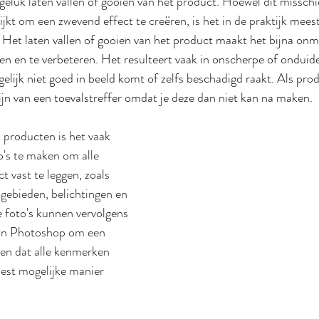
p geluk laten vallen of gooien van het product. Hoewel dit missch
kt om een zwevend effect te creëren, is het in de praktijk meesta
 Het laten vallen of gooien van het product maakt het bijna onm
en en te verbeteren. Het resulteert vaak in onscherpe of onduide
elijk niet goed in beeld komt of zelfs beschadigd raakt. Als prod
zijn van een toevalstreffer omdat je deze dan niet kan na maken.
 producten is het vaak 
's te maken om alle 
 vast te leggen, zoals 
lgebieden, belichtingen en 
e foto's kunnen vervolgens 
n Photoshop om een ​​
en dat alle kenmerken 
est mogelijke manier 