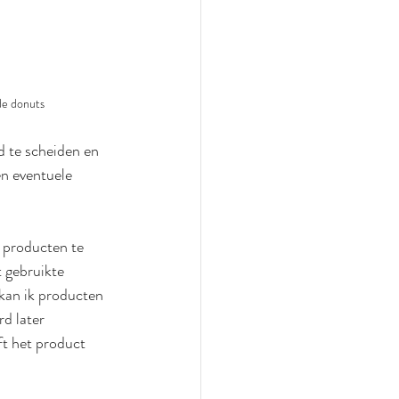
de donuts
d te scheiden en 
en eventuele 
 producten te 
 gebruikte 
kan ik producten 
rd later 
ft het product 